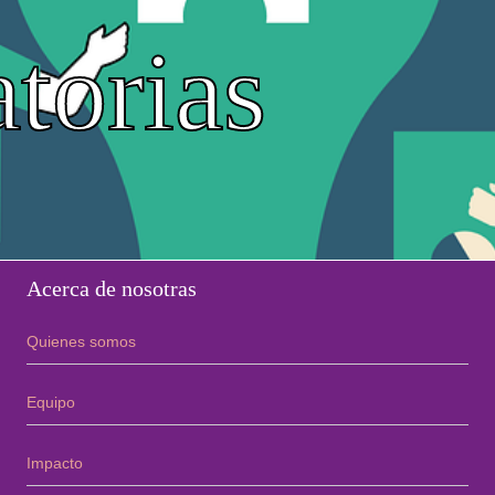
torias
Acerca de nosotras
Quienes somos
Equipo
Impacto