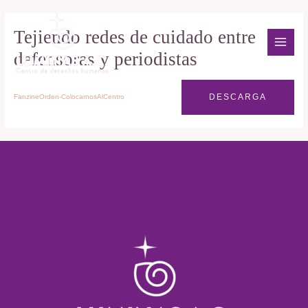
Ir
MAI
al
Tejiendo redes de cuidado entre
MEN
contenido
defensoras y periodistas
DESCARGA
FanzineOrden-ColocarnosAlCentro